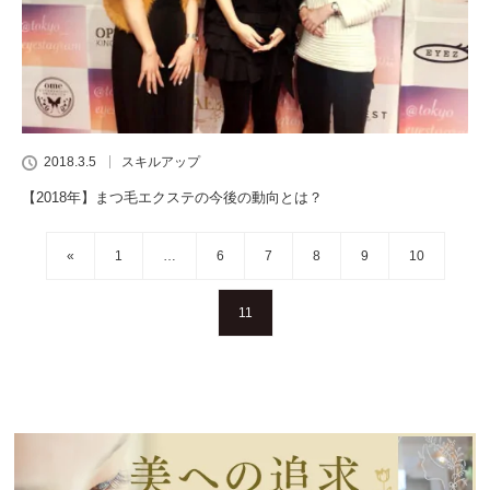
2018.3.5
スキルアップ
【2018年】まつ毛エクステの今後の動向とは？
«
1
…
6
7
8
9
10
11