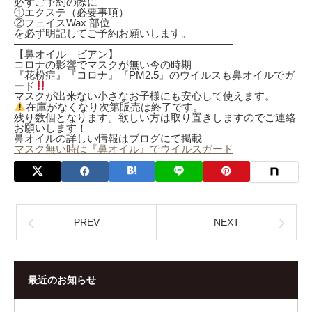
必ずご予約の際に
①エクステ（必要事項）
②フェイスWax 部位
を必ず明記してご予約お願いします。
—————————————————————
【鼻オイル ビアン】
コロナの影響でマスクが無い今の時期
『花粉症』『コロナ』『PM2.5』のウイルスも鼻オイルでガ
ード
マスクが出来ない小さなお子様にも安心して使えます。
在庫がなくなり次第販売は終了です。
残り数個となります。欲しい方は取り置きしますのでご連絡
お願いします！
鼻オイルの詳しい情報はブログにて掲載
マスク無い時は『鼻オイル』でウイルスガード
PREV
NEXT
最近のお知らせ