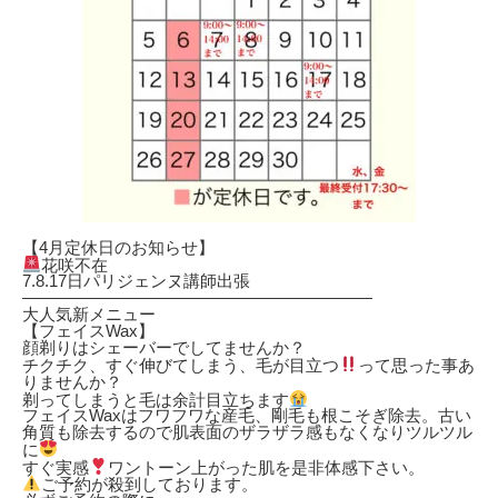
【4月定休日のお知らせ】
花咲不在
7.8.17日パリジェンヌ講師出張
—————————————————————
大人気新メニュー
【フェイスWax】
顔剃りはシェーバーでしてませんか？
チクチク、すぐ伸びてしまう、毛が目立つ
って思った事あ
りませんか？
剃ってしまうと毛は余計目立ちます
フェイスWaxはフワフワな産毛、剛毛も根こそぎ除去。古い
角質も除去するので肌表面のザラザラ感もなくなりツルツル
に
すぐ実感
ワントーン上がった肌を是非体感下さい。
ご予約が殺到しております。