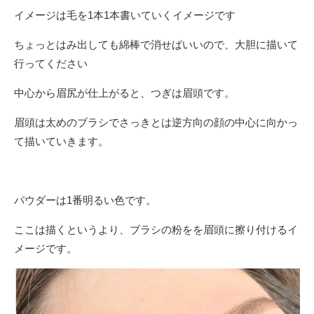
イメージは毛を
1
本
1
本書いていくイメージです
ちょっとはみ出しても綿棒で消せばいいので、大胆に描いて
行ってください
中心から眉尻が仕上がると、つぎは眉頭です。
眉頭は太めのブラシでさっきとは逆方向の顔の中心に向かっ
て描いていきます。
パウダーは
1
番明るい色です。
ここは描くというより、ブラシの粉をを眉頭に擦り付けるイ
メージです。