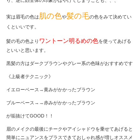
り、逆に顔全体の印象がぼやけてしまうことも、、、
肌の色
髪の毛
実は眉毛の色は
や
の色をみて決めてい
くといいです。
ワントーン明るめの色
髪の毛の色より
を使ってあげる
といいと思います。
黒髪の方はダークブラウンやグレー系の色味がおすすめです
《上級者テクニック》
イエローベース
→黄み
がかかったブラウン
ブルーベース
→→
赤みがかかったブラウン
が垢抜けて
GOOD
！！
眉のメイクの最後にチークやアイシャドウを乗せてあげると
簡単にニュアンスをプラスできておしゃれ感が増しオススメ