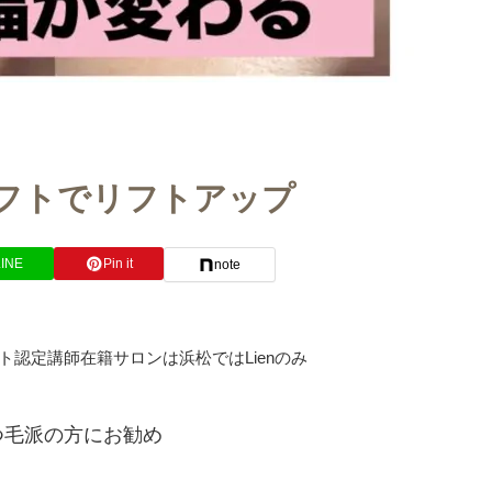
フトでリフトアップ
LINE
Pin it
note
認定講師在籍サロンは浜松ではLienのみ
つ毛派の方にお勧め