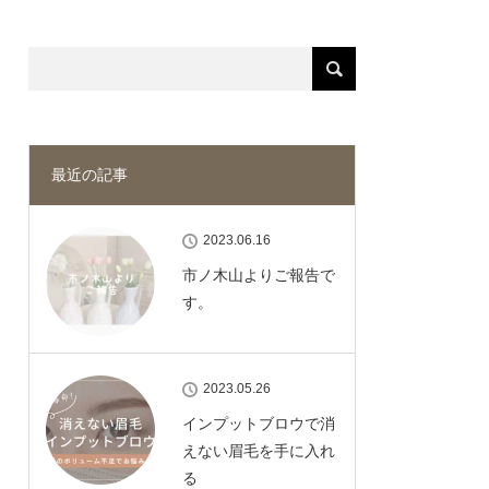
最近の記事
2023.06.16
市ノ木山よりご報告で
す。
2023.05.26
インプットブロウで消
えない眉毛を手に入れ
る