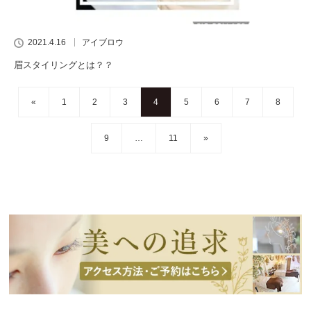
2021.4.16
アイブロウ
眉スタイリングとは？？
«
1
2
3
4
5
6
7
8
9
…
11
»