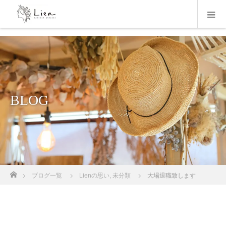
BLOG
ホーム
ブログ一覧
Lienの思い
,
未分類
大場退職致します