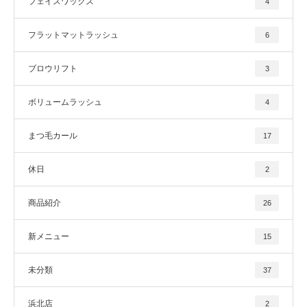
フェイスワックス
4
フラットマットラッシュ
6
ブロウリフト
3
ボリュームラッシュ
4
まつ毛カール
17
休日
2
商品紹介
26
新メニュー
15
未分類
37
浜北店
2