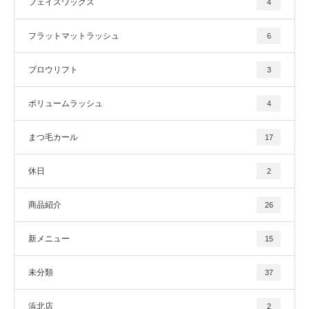
フェイスワックス
4
フラットマットラッシュ
6
ブロウリフト
3
ボリュームラッシュ
4
まつ毛カール
17
休日
2
商品紹介
26
新メニュー
15
未分類
37
浜北店
2