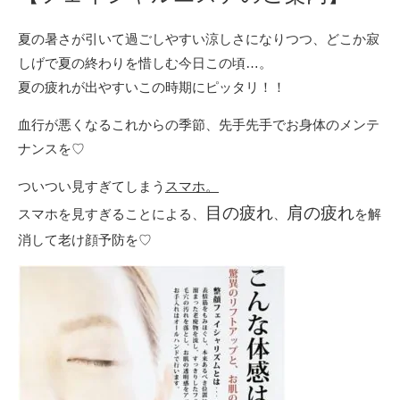
夏の暑さが引いて過ごしやすい涼しさになりつつ、どこか寂
しげで夏の終わりを惜しむ今日この頃…。
夏の疲れが出やすいこの時期にピッタリ！！
血行が悪くなるこれからの季節、先手先手でお身体のメンテ
ナンスを♡
ついつい見すぎてしまう
スマホ。
目の疲れ
肩の疲れ
スマホを見すぎることによる、
、
を解
消して老け顔予防を♡